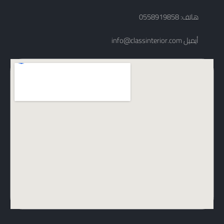
هاتف: 0558919858
info@classinterior.com أيميل