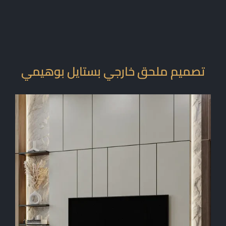
تصميم ملحق خارجي بستايل بوهيمي